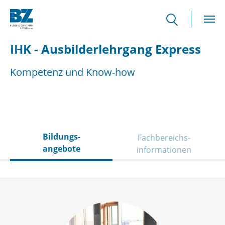
Skip to main content
IHK - Ausbilderlehrgang Express
Kompetenz und Know-how
Bildungs­
Fachbereichs­
angebote
informationen