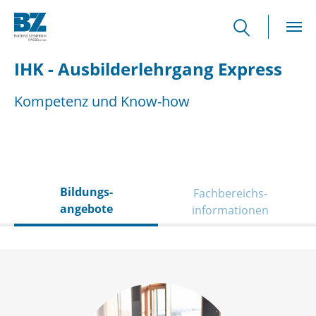
Skip to main content
IHK - Ausbilderlehrgang Express
Kompetenz und Know-how
Bildungs­
Fachbereichs­
angebote
informationen