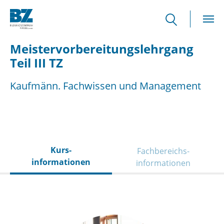
Skip to main content
Meistervorbereitungslehrgang
Teil III TZ
Kaufmänn. Fachwissen und Management
Kurs­
Fachbereichs­
informationen
informationen