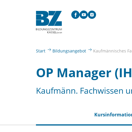
Skip to main content
Facebook
YouTube
Instagram
You are here:
Start
Bildungsangebot
Kaufmännisches F
OP Manager (IHK
Kaufmänn. Fachwissen
Kurs­informati