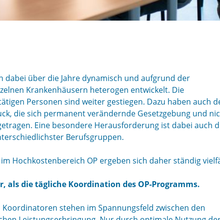
ch dabei über die Jahre dynamisch und aufgrund der
nzelnen Krankenhäusern heterogen entwickelt. Die
tigen Personen sind weiter gestiegen. Dazu haben auch d
k, die sich permanent verändernde Gesetzgebung und nic
etragen. Eine besondere Herausforderung ist dabei auch d
terschiedlichster Berufsgruppen.
m Hochkostenbereich OP ergeben sich daher ständig vielfä
, als die tägliche Koordination des OP-Programms.
 Koordinatoren stehen im Spannungsfeld zwischen den
hen Leistungserbringung. Nur durch optimale Nutzung de