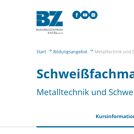
Skip to main content
Facebook
YouTube
Instagram
You are here:
Start
Bildungsangebot
Metalltechnik und 
Schweißfachman
Metalltechnik und Schwe
Kurs­informati