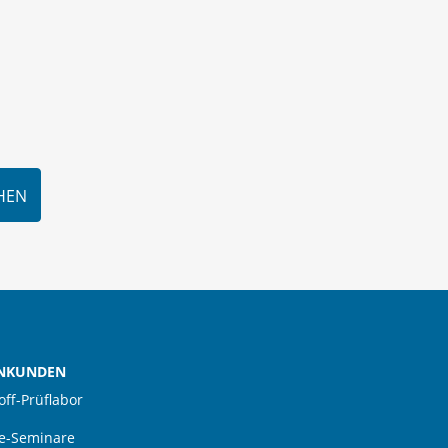
HEN
NKUNDEN
off-Prüflabor
e-Seminare