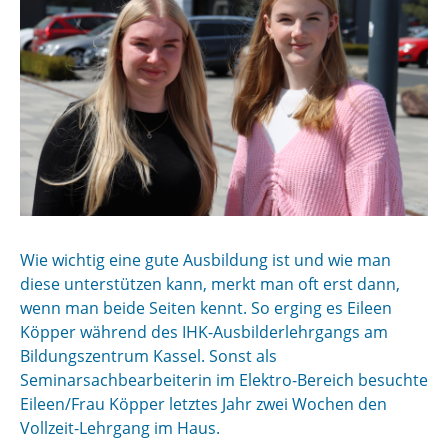
Wie wichtig eine gute Ausbildung ist und wie man
diese unterstützen kann, merkt man oft erst dann,
wenn man beide Seiten kennt. So erging es Eileen
Köpper während des IHK-Ausbilderlehrgangs am
Bildungszentrum Kassel. Sonst als
Seminarsachbearbeiterin im Elektro-Bereich besuchte
Eileen/Frau Köpper letztes Jahr zwei Wochen den
Vollzeit-Lehrgang im Haus.